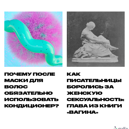
ПОЧЕМУ ПОСЛЕ
КАК
МАСКИ ДЛЯ
ПИСАТЕЛЬНИЦЫ
ВОЛОС
БОРОЛИСЬ ЗА
ОБЯЗАТЕЛЬНО
ЖЕНСКУЮ
ИСПОЛЬЗОВАТЬ
СЕКСУАЛЬНОСТЬ:
КОНДИЦИОНЕР?
ГЛАВА ИЗ КНИГИ
«ВАГИНА»