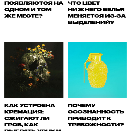
ПОЯВЛЯЮТСЯ НА
ЧТО ЦВЕТ
ОДНОМ И ТОМ
НИЖНЕГО БЕЛЬЯ
ЖЕ МЕСТЕ?
МЕНЯЕТСЯ ИЗ-ЗА
ВЫДЕЛЕНИЙ?
КАК УСТРОЕНА
ПОЧЕМУ
КРЕМАЦИЯ:
ОСОЗНАННОСТЬ
СЖИГАЮТ ЛИ
ПРИВОДИТ К
ГРОБ, КАК
ТРЕВОЖНОСТИ?