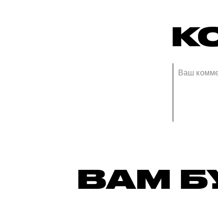
К
ВАМ Б