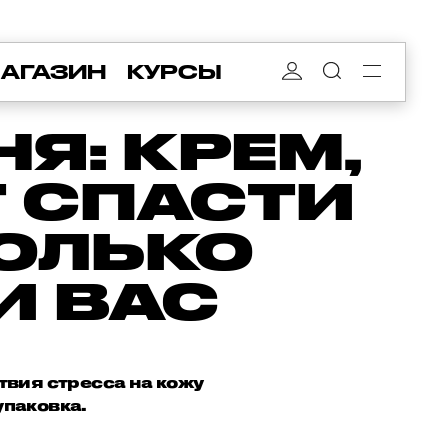
АГАЗИН
КУРСЫ
Я: КРЕМ,
 СПАСТИ
ТОЛЬКО
И ВАС
твия стресса на кожу
упаковка.