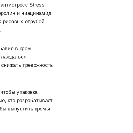
антистресс Stress
офролин и ниацинамид
х рисовых отрубей
.
бавил в крем
слаждаться
 снижать тревожность
 чтобы упаковка
ые, кто разрабатывает
обы выпустить кремы