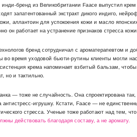
 инди-бренд из Великобритании Faace выпустил крем 
входят запатентованный экстракт дикого индиго, нейр
ожи, аллантоин для успокоения кожи и масло японски
но он работает на устранение признаков стресса кожи
ехнологов бренд сотрудничал с ароматерапевтом и до
ы во время уходовой бьюти-рутины клиенты могли на
нсистенция крема напоминает взбитый бальзам, чтобы
т, но и тактильно.
анка — тоже не случайность. Она спроектирована так,
а антистресс-игрушку. Кстати, Faace — не единственн
гического стресса. Ученые тоже работают над тем, чт
лжны действовать благодаря составу, а не аромату.