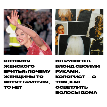
ИСТОРИЯ
ИЗ РУСОГО В
ЖЕНСКОГО
БЛОНД СВОИМИ
БРИТЬЯ: ПОЧЕМУ
РУКАМИ.
ЖЕНЩИНЫ ТО
КОЛОРИСТ — О
ХОТЯТ БРИТЬСЯ,
ТОМ, КАК
ТО НЕТ
ОСВЕТЛИТЬ
ВОЛОСЫ ДОМА