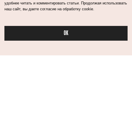
удобнее читать и комментировать статьи. Продолжая использовать
наш сайт, вы даете согласие на обработку cookie.
OK
Бьюти в спорте
КАКОЙ ДОЛЖНА
«Я ПРОСИЛА
БЫТЬ БЬЮТИ-
МАМУ БРАТЬ
РУТИНА ПОСЛЕ
МЕНЯ В МОРГ»:
60 ЛЕТ? СЛОВО
ИСТОРИЯ
БРИТАНСКИМ
ДЕВУШКИ,
ЭКСПЕРТАМ
КОТОРАЯ ДЕЛАЕТ
МАКИЯЖ
МЕРТВЫМ