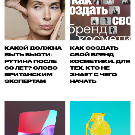
КАКОЙ ДОЛЖНА
КАК СОЗДАТЬ
БЫТЬ БЬЮТИ-
СВОЙ БРЕНД
РУТИНА ПОСЛЕ
КОСМЕТИКИ. ДЛЯ
60 ЛЕТ? СЛОВО
ТЕХ, КТО НЕ
БРИТАНСКИМ
ЗНАЕТ С ЧЕГО
ЭКСПЕРТАМ
НАЧАТЬ