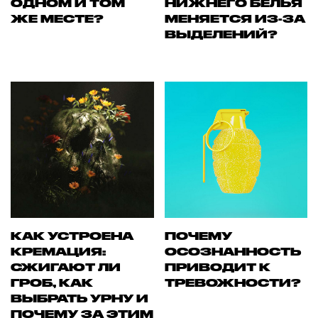
ОДНОМ И ТОМ
НИЖНЕГО БЕЛЬЯ
ЖЕ МЕСТЕ?
МЕНЯЕТСЯ ИЗ-ЗА
ВЫДЕЛЕНИЙ?
КАК УСТРОЕНА
ПОЧЕМУ
КРЕМАЦИЯ:
ОСОЗНАННОСТЬ
СЖИГАЮТ ЛИ
ПРИВОДИТ К
ГРОБ, КАК
ТРЕВОЖНОСТИ?
ВЫБРАТЬ УРНУ И
ПОЧЕМУ ЗА ЭТИМ