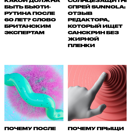
КАКОЙ ДОЛЖНА
СОЛНЦЕЗАЩИТН
БЫТЬ БЬЮТИ-
СПРЕЙ SUNNOLA:
РУТИНА ПОСЛЕ
ОТЗЫВ
60 ЛЕТ? СЛОВО
РЕДАКТОРА,
БРИТАНСКИМ
КОТОРЫЙ ИЩЕТ
ЭКСПЕРТАМ
САНСКРИН БЕЗ
ЖИРНОЙ
ПЛЕНКИ
ПОЧЕМУ ПОСЛЕ
ПОЧЕМУ ПРЫЩИ