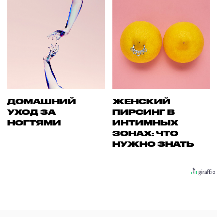
ДОМАШНИЙ
ЖЕНСКИЙ
УХОД ЗА
ПИРСИНГ В
НОГТЯМИ
ИНТИМНЫХ
ЗОНАХ: ЧТО
НУЖНО ЗНАТЬ