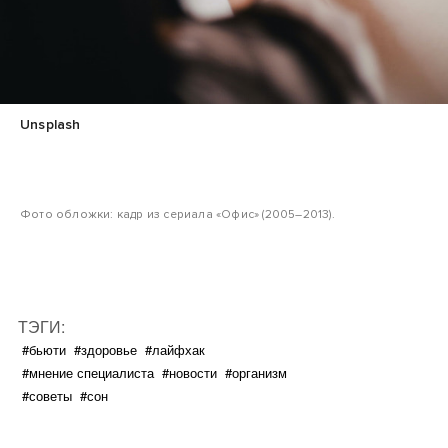
Unsplash
Фото обложки: кадр из сериала «Офис» (2005–2013).
ТЭГИ:
#бьюти
#здоровье
#лайфхак
#мнение специалиста
#новости
#организм
#советы
#сон