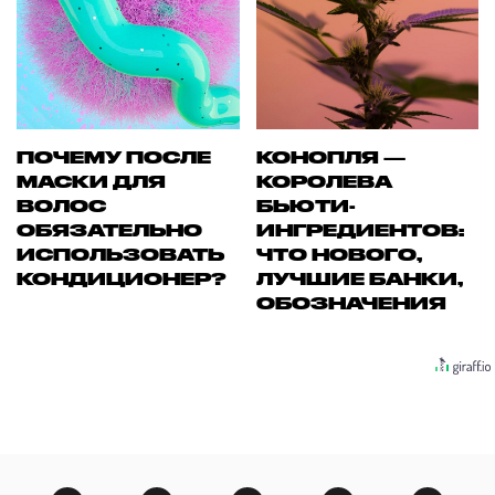
ПОЧЕМУ ПОСЛЕ
КОНОПЛЯ —
МАСКИ ДЛЯ
КОРОЛЕВА
ВОЛОС
БЬЮТИ-
ОБЯЗАТЕЛЬНО
ИНГРЕДИЕНТОВ:
ИСПОЛЬЗОВАТЬ
ЧТО НОВОГО,
КОНДИЦИОНЕР?
ЛУЧШИЕ БАНКИ,
ОБОЗНАЧЕНИЯ