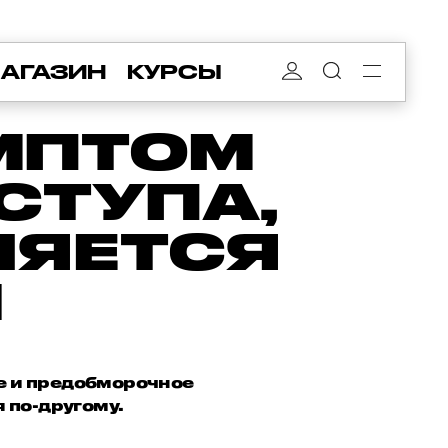
АГАЗИН
КУРСЫ
МПТОМ
СТУПА,
ЛЯЕТСЯ
Н
ие и предобморочное
 по-другому.