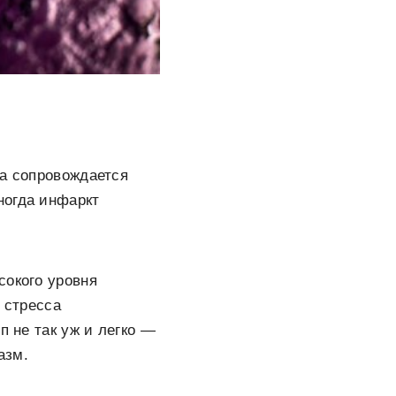
да сопровождается
ногда инфаркт
сокого уровня
 стресса
п не так уж и легко —
азм.