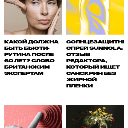
КАКОЙ ДОЛЖНА
СОЛНЦЕЗАЩИТН
БЫТЬ БЬЮТИ-
СПРЕЙ SUNNOLA:
РУТИНА ПОСЛЕ
ОТЗЫВ
60 ЛЕТ? СЛОВО
РЕДАКТОРА,
БРИТАНСКИМ
КОТОРЫЙ ИЩЕТ
ЭКСПЕРТАМ
САНСКРИН БЕЗ
ЖИРНОЙ
ПЛЕНКИ