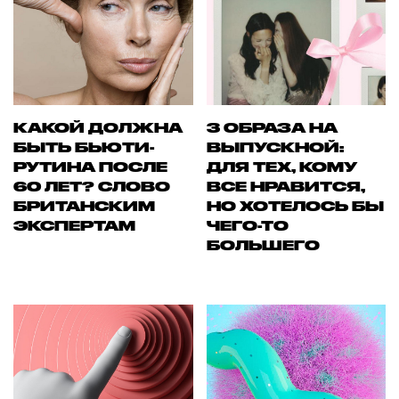
КАКОЙ ДОЛЖНА
3 ОБРАЗА НА
БЫТЬ БЬЮТИ-
ВЫПУСКНОЙ:
РУТИНА ПОСЛЕ
ДЛЯ ТЕХ, КОМУ
60 ЛЕТ? СЛОВО
ВСЕ НРАВИТСЯ,
БРИТАНСКИМ
НО ХОТЕЛОСЬ БЫ
ЭКСПЕРТАМ
ЧЕГО-ТО
БОЛЬШЕГО