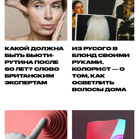
КАКОЙ ДОЛЖНА
ИЗ РУСОГО В
БЫТЬ БЬЮТИ-
БЛОНД СВОИМИ
РУТИНА ПОСЛЕ
РУКАМИ.
60 ЛЕТ? СЛОВО
КОЛОРИСТ — О
БРИТАНСКИМ
ТОМ, КАК
ЭКСПЕРТАМ
ОСВЕТЛИТЬ
ВОЛОСЫ ДОМА