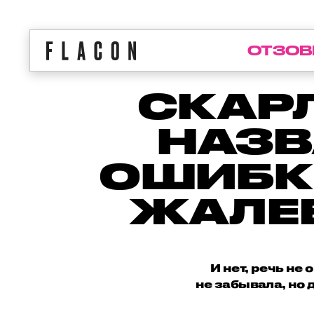
ОТЗОВ
СКАР
НАЗВ
ОШИБКИ
ЖАЛЕЕ
И нет, речь не
не забывала, но 