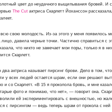
болотный цвет до неудачного выщипывания бровей. И 
тервью
The Cut
актриса Скарлетт Йоханссон рассказала,
алеет.
всю свою молодость. Из-за этого у меня появилось м
 лицо, давила черные точки. Частично справиться с 
казала, что никто не замечает мои поры, только я в н
ится Скарлетт.
два актриса называет пирсинг брови. Дело в том, что
ти у всех людей остается шрам, если они решают вы
 и со Скарлетт. «В 15 я проколола бровь, и мне казал
тарые фото и понимаю, что нет», — говорит она. Скар
зволили ей экспериментировать с внешностью, но жал
ься с пирсингом — ведь теперь шрам от прокола с ней 