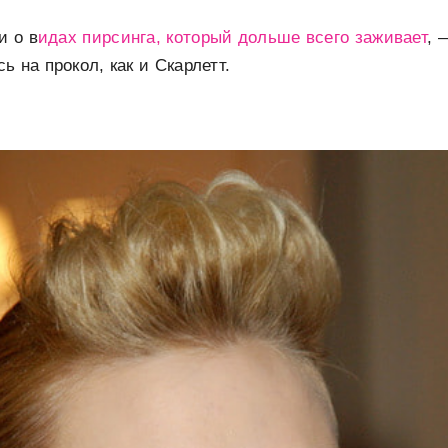
и о в
идах пирсинга, который дольше всего заживает
, 
 на прокол, как и Скарлетт.