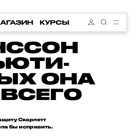
АГАЗИН
КУРСЫ
НССОН
ЬЮТИ-
РЫХ ОНА
 ВСЕГО
защиту Скарлетт
ела бы исправить.