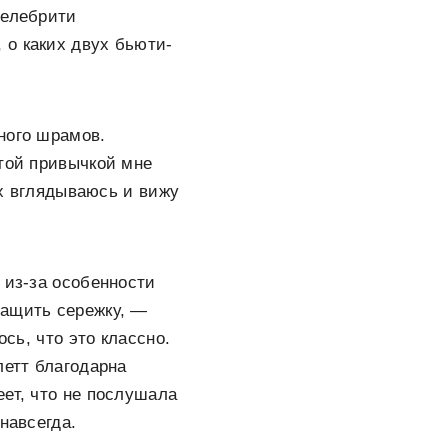
селебрити
 о каких двух бьюти-
ного шрамов.
этой привычкой мне
их вглядываюсь и вижу
 из-за особенности
тащить сережку, —
ось, что это классно.
летт благодарна
еет, что не послушала
навсегда.