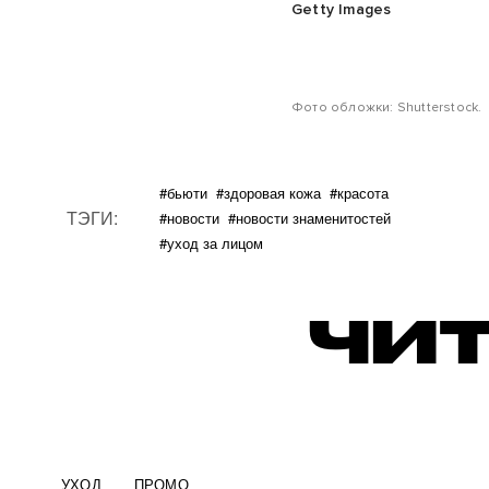
Getty Images
Фото обложки: Shutterstock.
#бьюти
#здоровая кожа
#красота
ТЭГИ:
#новости
#новости знаменитостей
#уход за лицом
ЧИТ
УХОД
ПРОМО