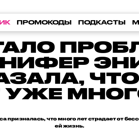
ИК
ПРОМОКОДЫ
ПОДКАСТЫ
М
ТАЛО ПРОБ
НИФЕР ЭН
АЗАЛА, ЧТО
 УЖЕ МНОГ
а призналась, что много лет страдает от бес
ей жизнь.