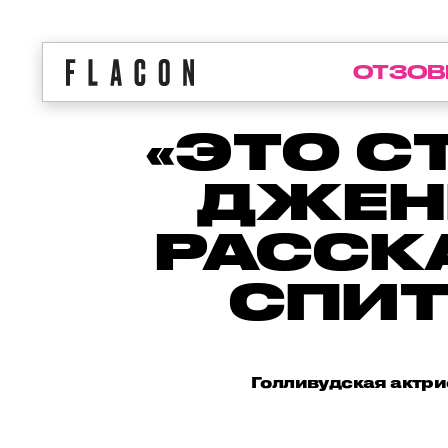
ОТЗОВ
«ЭТО С
ДЖЕН
РАССК
СПИТ
Голливудская актрис