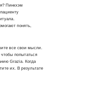
бя? Пинкхэм
 пациенту
итуала.
омогают понять,
шите все свои мысли.
, чтобы попытаться
нию Grazia. Когда
тите их. В результате