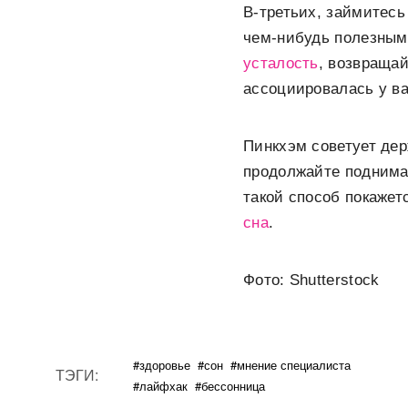
В-третьих, займитесь
чем-нибудь полезным.
усталость
, возвращай
ассоциировалась у в
Пинкхэм советует дер
продолжайте поднима
такой способ покаже
сна
.
Фото: Shutterstock
#здоровье
#сон
#мнение специалиста
ТЭГИ:
#лайфхак
#бессонница