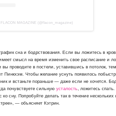
т FLACON MAGAZINE (@flacon_magazine)
график сна и бодрствования. Если вы ложитесь в кров
 имеет смысл на время изменить свое расписание и 
вы проводите в постели, уставившись в потолок, те
ит Пинкхэм. Чтобы желание уснуть появилось побыст
ник и встаньте пораньше — даже если не хочется. Бод
огда почувствуете сильную
усталость
, ложитесь спать.
 ко сну. Попробуйте делать так в течение нескольких
трее», — объясняет Кэтрин.