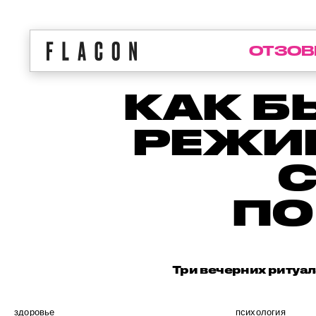
ОТЗОВ
КАК Б
РЕЖИМ
ПО
Три вечерних ритуал
здоровье
психология