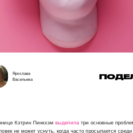
Ярослава
ПОДЕ
Васильева
ннице Кэтрин Пинкхэм
выделила
три основные проблем
ловек не может уснуть, когда часто просыпается среди