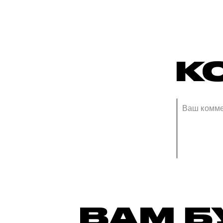
К
ВАМ Б