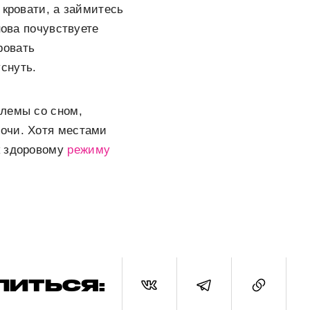
 кровати, а займитесь
нова почувствуете
ровать
снуть.
блемы со сном,
очи. Хотя местами
к здоровому
режиму
ЛИТЬСЯ: