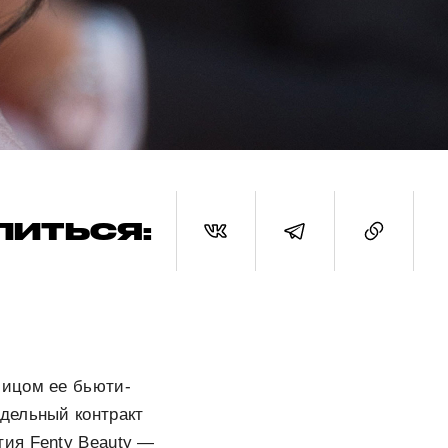
ЛИТЬСЯ:
лицом ее бьюти-
одельный контракт
ятия
Fenty
Beauty —