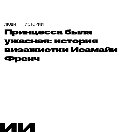
ЛЮДИ
ИСТОРИИ
Принцесса была
ужасная: история
визажистки Исамайи
Френч
РИИ