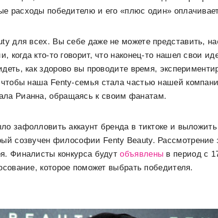
ые расходы победителю и его «плюс один» оплачивает
ty для всех. Вы себе даже не можете представить, на
, когда кто-то говорит, что наконец-то нашел свои и
идеть, как здорово вы проводите время, эксперименти
, чтобы наша
Fenty
-семья стала частью нашей компани
сала
Рианна
, обращаясь к своим фанатам.
ло зафолловить аккаунт бренда в тиктоке и выложить
орый созвучен философии
Fenty
Beauty. Рассмотрение 
ря. Финалисты конкурса будут
объявлены
в период с 1
лосование, которое поможет выбрать победителя.