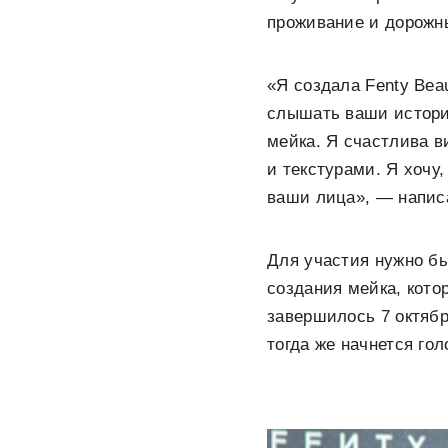
проживание и дорожн
«Я создала
Fenty
Beau
слышать ваши истории
мейка
. Я счастлива в
и текстурами. Я хочу
ваши лица», — напи
Для участия нужно бы
создания мейка, кот
завершилось 7 октяб
тогда же начнется го