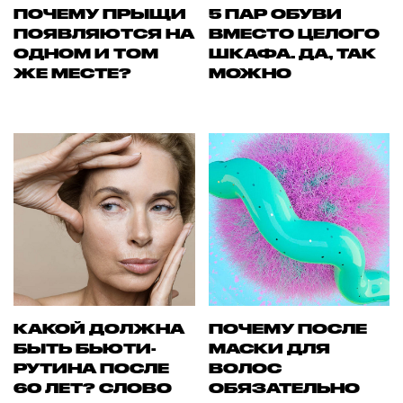
ПОЧЕМУ ПРЫЩИ
5 ПАР ОБУВИ
ПОЯВЛЯЮТСЯ НА
ВМЕСТО ЦЕЛОГО
ОДНОМ И ТОМ
ШКАФА. ДА, ТАК
ЖЕ МЕСТЕ?
МОЖНО
КАКОЙ ДОЛЖНА
ПОЧЕМУ ПОСЛЕ
БЫТЬ БЬЮТИ-
МАСКИ ДЛЯ
РУТИНА ПОСЛЕ
ВОЛОС
60 ЛЕТ? СЛОВО
ОБЯЗАТЕЛЬНО