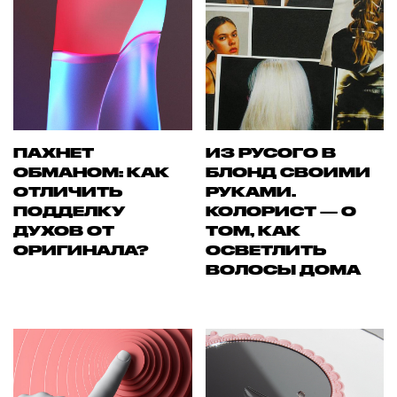
ПАХНЕТ
ИЗ РУСОГО В
ОБМАНОМ: КАК
БЛОНД СВОИМИ
ОТЛИЧИТЬ
РУКАМИ.
ПОДДЕЛКУ
КОЛОРИСТ — О
ДУХОВ ОТ
ТОМ, КАК
ОРИГИНАЛА?
ОСВЕТЛИТЬ
ВОЛОСЫ ДОМА