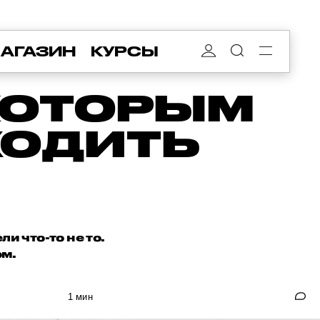
АГАЗИН
КУРСЫ
 КОТОРЫМ
ХОДИТЬ
и что-то не то.
ом.
1 мин