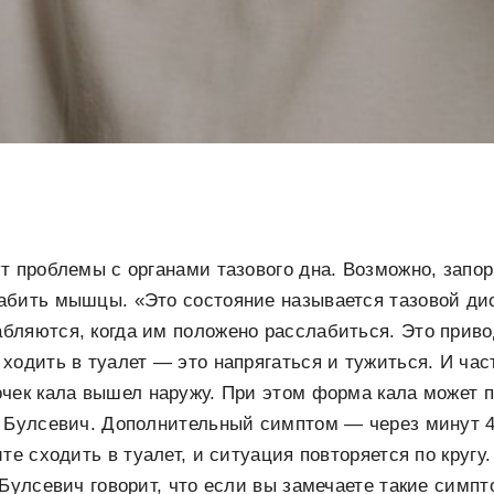
т проблемы с органами тазового дна. Возможно, запо
абить мышцы. «Это состояние называется тазовой ди
ляются, когда им положено расслабиться. Это привод
ходить в туалет — это напрягаться и тужиться. И час
чек кала вышел наружу. При этом форма кала может п
т Булсевич. Дополнительный симптом — через минут 4
те сходить в туалет, и ситуация повторяется по кругу
 Булсевич говорит, что если вы замечаете такие симп