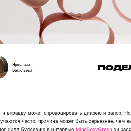
Ярослава
ПОДЕ
Васильева
 и вправду может спровоцировать диарею и запор. Н
лучаются часто, причина может быть серьезнее, чем в
лог Уилл Булсевич: в интервью
MindBodyGreen
он рас