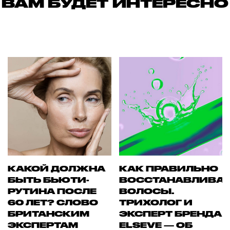
ВАМ БУДЕТ ИНТЕРЕСНО
КАКОЙ ДОЛЖНА
КАК ПРАВИЛЬНО
БЫТЬ БЬЮТИ-
ВОССТАНАВЛИВА
РУТИНА ПОСЛЕ
ВОЛОСЫ.
60 ЛЕТ? СЛОВО
ТРИХОЛОГ И
БРИТАНСКИМ
ЭКСПЕРТ БРЕНДА
ЭКСПЕРТАМ
ELSEVE — ОБ