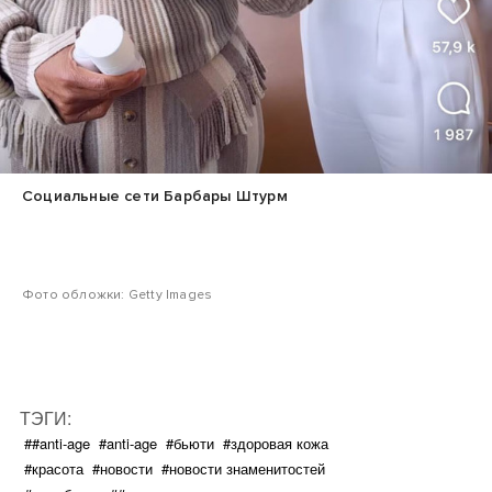
Социальные сети Барбары Штурм
Фото обложки: Getty Images
ТЭГИ:
##anti-age
#anti-age
#бьюти
#здоровая кожа
#красота
#новости
#новости знаменитостей