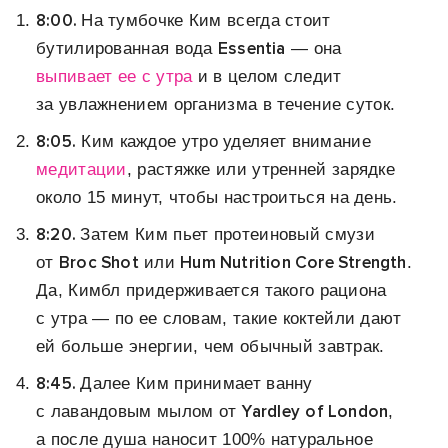
8:00.
На тумбочке Ким всегда стоит
Essentia
бутилированная вода
— она
выпивает ее с утра
и в целом следит
за увлажнением организма в течение суток.
8:05.
Ким каждое утро уделяет внимание
медитации
, растяжке или утренней зарядке
около 15 минут, чтобы настроиться на день.
8:20.
Затем Ким пьет протеиновый смузи
Broc Shot
Hum Nutrition Core Strength
от
или
.
Да, Кимбл придерживается такого рациона
с утра — по ее словам, такие коктейли дают
ей больше энергии, чем обычный завтрак.
8:45.
Далее Ким принимает ванну
Yardley
of London
с лавандовым мылом от
,
а после душа наносит 100% натуральное