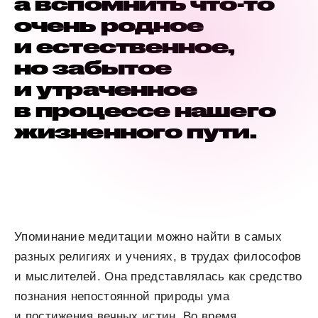
а вспомнить что-то
очень родное
и естественное,
но забытое
и утраченное
в процессе нашего
жизненного пути.
Упоминание медитации можно найти в самых
разных религиях и учениях, в трудах философов
и мыслителей. Она представлялась как средство
познания непостоянной природы ума
и постижения вечных истин. Во время