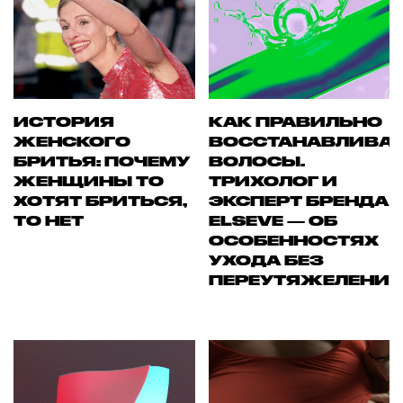
ИСТОРИЯ
КАК ПРАВИЛЬНО
ЖЕНСКОГО
ВОССТАНАВЛИВА
БРИТЬЯ: ПОЧЕМУ
ВОЛОСЫ.
ЖЕНЩИНЫ ТО
ТРИХОЛОГ И
ХОТЯТ БРИТЬСЯ,
ЭКСПЕРТ БРЕНДА
ТО НЕТ
ELSEVE — ОБ
ОСОБЕННОСТЯХ
УХОДА БЕЗ
ПЕРЕУТЯЖЕЛЕНИ