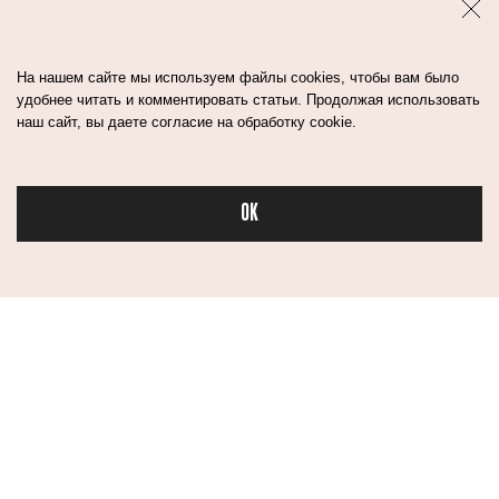
На нашем сайте мы используем файлы cookies, чтобы вам было
удобнее читать и комментировать статьи. Продолжая использовать
наш сайт, вы даете согласие на обработку cookie.
OK
Бьюти в спорте
ДОМАШНИЙ
КАК МЕНЯЛАСЬ
УХОД ЗА
ФОРМА ГУБ В
НОГТЯМИ
ИСТОРИИ: ОТ
НИТОЧЕК К
УТОЧКАМ