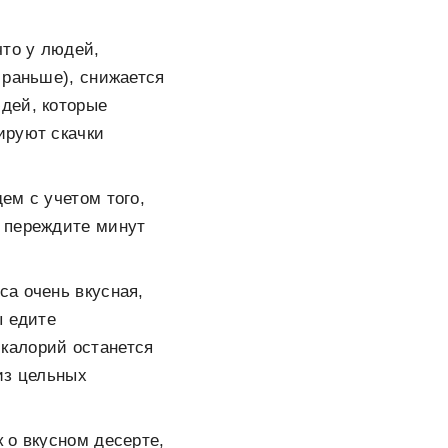
что у людей,
 раньше), снижается
юдей, которые
ируют скачки
ем с учетом того,
, переждите минут
са очень вкусная,
ы едите
 калорий останется
из цельных
 о вкусном десерте,