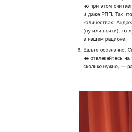
но при этом считае
и даже РПП. Так чт
количествах: Андреа
(ну или почти), то
в нашем рационе.
Ешьте осознанно. Сп
не отвлекайтесь на
сколько нужно, — р