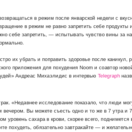
возвращаться в режим после январской недели с вку
вращение в режим не равно запретить себе продукты и
жно себе запретить, — испытывать чувство вины за н
нормально.
стро их убрать и поправить здоровье после каникул, 
ского приложения для похудения Noom и соавтор нов
 худей» Андреас Михаэлидис в интервью
Telegraph
назв
трак. «Недавнее исследование показало, что люди мо
 вечером. Вы можете съесть одно и то же в 7 утра и 7
ром уровень сахара в крови, скорее всего, поднимется
тите похудеть, обязательно завтракайте — и желательн