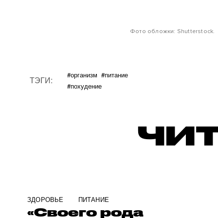
Фото обложки: Shutterstock.
#организм
#питание
ТЭГИ:
#похудение
ЧИТ
ЗДОРОВЬЕ
ПИТАНИЕ
«Своего рода