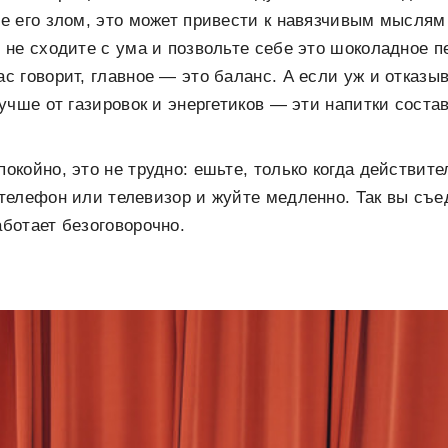
те его злом, это может привести к навязчивым мыслям
о не сходите с ума и позвольте себе это шоколадное 
с говорит, главное — это баланс. А если уж и отказыв
 лучше от газировок и энергетиков — эти напитки сост
окойно, это не трудно: ешьте, только когда действите
 телефон или телевизор и жуйте медленно. Так вы съе
аботает безоговорочно.