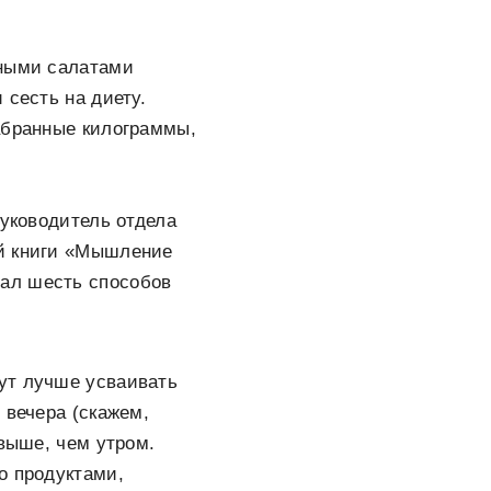
сными салатами
 сесть на диету.
абранные килограммы,
руководитель отдела
ой книги «Мышление
ал шесть способов
гут лучше усваивать
 вечера (скажем,
 выше, чем утром.
о продуктами,