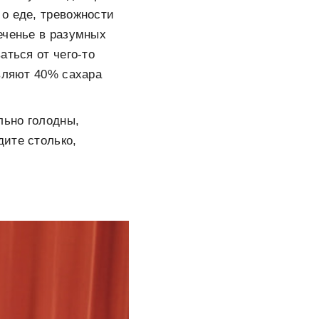
 о еде, тревожности
печенье в разумных
аться от чего-то
авляют 40% сахара
льно голодны,
дите столько,