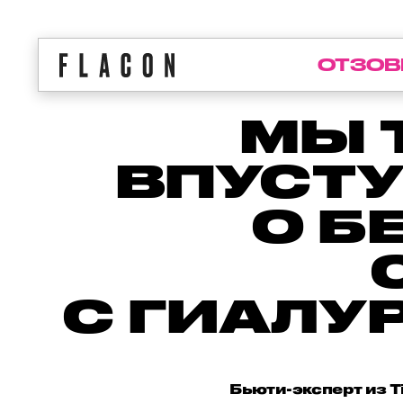
ОТЗОВ
МЫ 
ВПУСТУ
О Б
С ГИАЛУ
Бьюти-эксперт из T