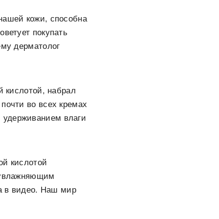
нашей кожи, способна
оветует покупать
ему дерматолог
й кислотой, набрал
 почти во всех кремах
с удерживанием влаги
ой кислотой
ь увлажняющим
а в видео. Наш мир