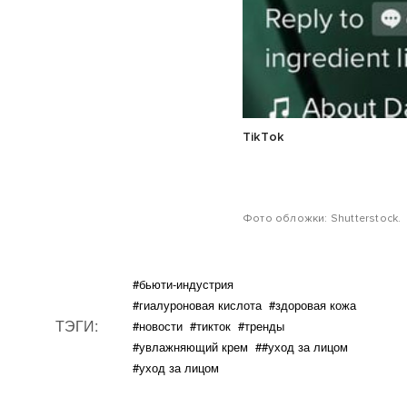
TikTok
Фото обложки: Shutterstock.
#бьюти-индустрия
#гиалуроновая кислота
#здоровая кожа
ТЭГИ:
#новости
#тикток
#тренды
#увлажняющий крем
##уход за лицом
#уход за лицом