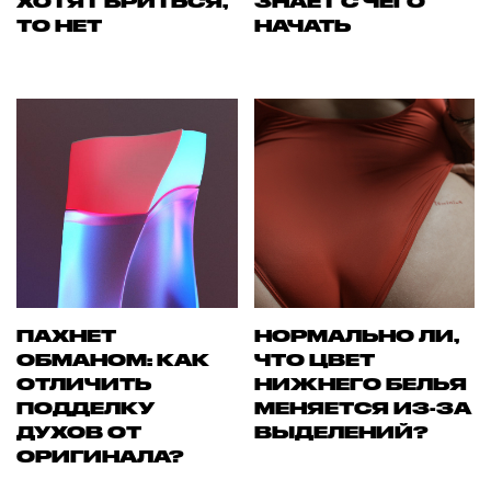
ХОТЯТ БРИТЬСЯ,
ЗНАЕТ С ЧЕГО
ТО НЕТ
НАЧАТЬ
ПАХНЕТ
НОРМАЛЬНО ЛИ,
ОБМАНОМ: КАК
ЧТО ЦВЕТ
ОТЛИЧИТЬ
НИЖНЕГО БЕЛЬЯ
ПОДДЕЛКУ
МЕНЯЕТСЯ ИЗ-ЗА
ДУХОВ ОТ
ВЫДЕЛЕНИЙ?
ОРИГИНАЛА?