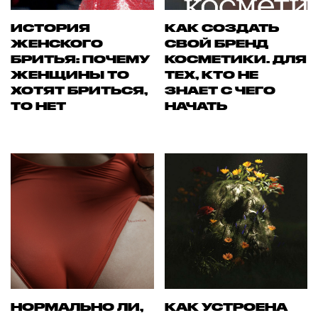
ИСТОРИЯ
КАК СОЗДАТЬ
ЖЕНСКОГО
СВОЙ БРЕНД
БРИТЬЯ: ПОЧЕМУ
КОСМЕТИКИ. ДЛЯ
ЖЕНЩИНЫ ТО
ТЕХ, КТО НЕ
ХОТЯТ БРИТЬСЯ,
ЗНАЕТ С ЧЕГО
ТО НЕТ
НАЧАТЬ
НОРМАЛЬНО ЛИ,
КАК УСТРОЕНА