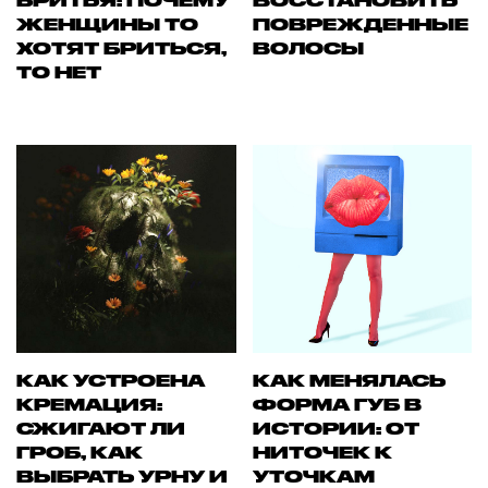
БРИТЬЯ: ПОЧЕМУ
ВОССТАНОВИТЬ
ЖЕНЩИНЫ ТО
ПОВРЕЖДЕННЫЕ
ХОТЯТ БРИТЬСЯ,
ВОЛОСЫ
ТО НЕТ
КАК УСТРОЕНА
КАК МЕНЯЛАСЬ
КРЕМАЦИЯ:
ФОРМА ГУБ В
СЖИГАЮТ ЛИ
ИСТОРИИ: ОТ
ГРОБ, КАК
НИТОЧЕК К
ВЫБРАТЬ УРНУ И
УТОЧКАМ