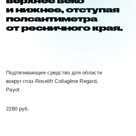
верхнее веко
и нижнее, отступая
полсантиметра
от ресничного края.
Подтягивающее средство для области
вокруг глаз Roselift Collagène Regard,
Payot
2280 руб.