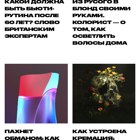
КАКОЙ ДОЛЖНА
ИЗ РУСОГО В
БЫТЬ БЬЮТИ-
БЛОНД СВОИМИ
РУТИНА ПОСЛЕ
РУКАМИ.
60 ЛЕТ? СЛОВО
КОЛОРИСТ — О
БРИТАНСКИМ
ТОМ, КАК
ЭКСПЕРТАМ
ОСВЕТЛИТЬ
ВОЛОСЫ ДОМА
ПАХНЕТ
КАК УСТРОЕНА
ОБМАНОМ: КАК
КРЕМАЦИЯ: