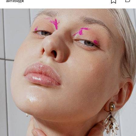
антиэйдж