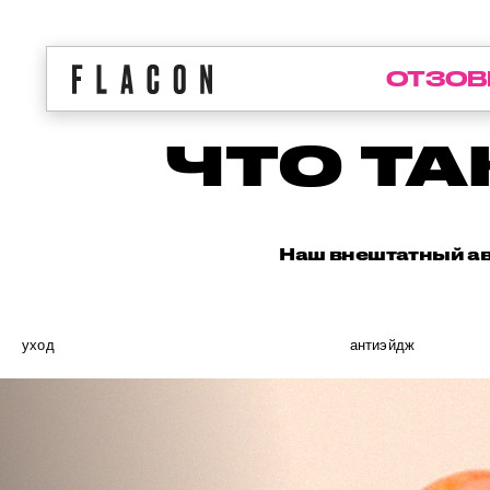
ОТЗОВ
ЧТО Т
Наш внештатный авт
уход
антиэйдж