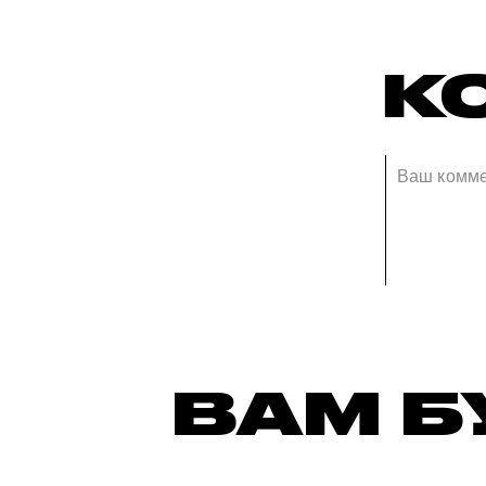
К
ВАМ Б