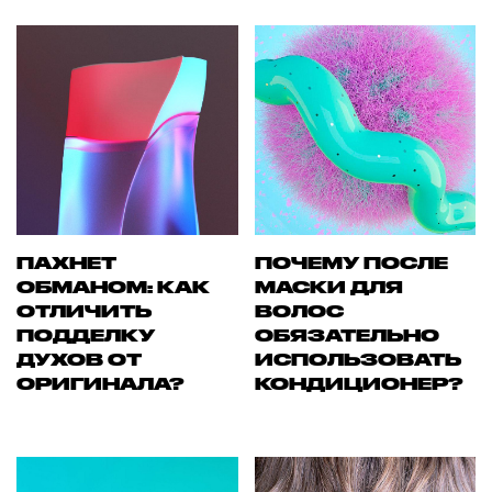
ПАХНЕТ
ПОЧЕМУ ПОСЛЕ
ОБМАНОМ: КАК
МАСКИ ДЛЯ
ОТЛИЧИТЬ
ВОЛОС
ПОДДЕЛКУ
ОБЯЗАТЕЛЬНО
ДУХОВ ОТ
ИСПОЛЬЗОВАТЬ
ОРИГИНАЛА?
КОНДИЦИОНЕР?