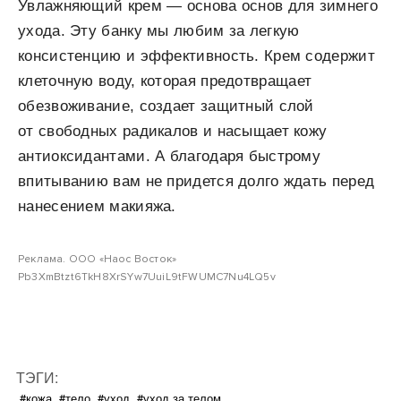
Увлажняющий крем — основа основ для зимнего
ухода. Эту банку мы любим за легкую
консистенцию и эффективность. Крем содержит
клеточную воду, которая предотвращает
обезвоживание, создает защитный слой
от свободных радикалов и насыщает кожу
антиоксидантами. А благодаря быстрому
впитыванию вам не придется долго ждать перед
нанесением макияжа.
Реклама. ООО «Наос Восток»
Pb3XmBtzt6TkH8XrSYw7UuiL9tFWUMC7Nu4LQ5v
ТЭГИ:
#кожа
#тело
#уход
#уход за телом