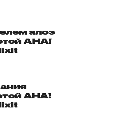
гелем алоэ
отой
AHA!
ixit
вания
отой
AHA!
ixit