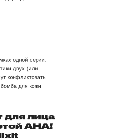
мках одной серии,
тики двух (или
дут конфликтовать
 бомба для кожи
 для лица
отой AHA!
ixit