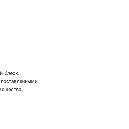
й блеск.
с поставленными
 вещества,