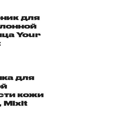
ник для
клонной
ица
Your
t
ка для
ой
ости кожи
 Mixit