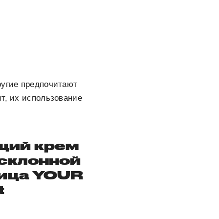
ругие предпочитают
т, их использование
щий крем
 склонной
ица
YOUR
t