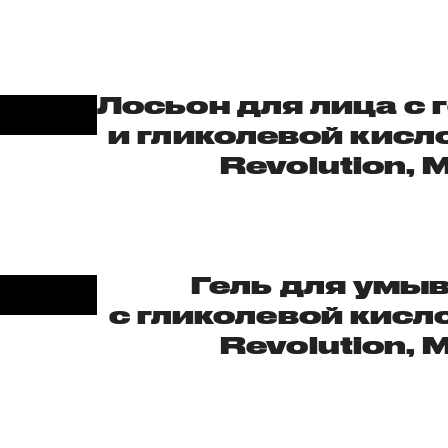
Лосьон для лица с 
и гликолевой кисл
Revolution, M
Гель для умы
с гликолевой кисл
Revolution, M