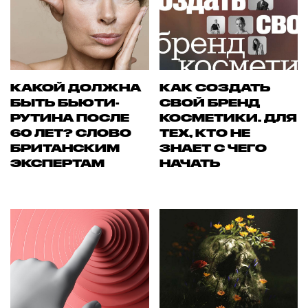
КАКОЙ ДОЛЖНА
КАК СОЗДАТЬ
БЫТЬ БЬЮТИ-
СВОЙ БРЕНД
РУТИНА ПОСЛЕ
КОСМЕТИКИ. ДЛЯ
60 ЛЕТ? СЛОВО
ТЕХ, КТО НЕ
БРИТАНСКИМ
ЗНАЕТ С ЧЕГО
ЭКСПЕРТАМ
НАЧАТЬ