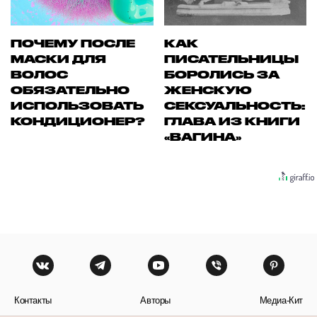
ПОЧЕМУ ПОСЛЕ
КАК
МАСКИ ДЛЯ
ПИСАТЕЛЬНИЦЫ
ВОЛОС
БОРОЛИСЬ ЗА
ОБЯЗАТЕЛЬНО
ЖЕНСКУЮ
ИСПОЛЬЗОВАТЬ
СЕКСУАЛЬНОСТЬ:
КОНДИЦИОНЕР?
ГЛАВА ИЗ КНИГИ
«ВАГИНА»
Контакты
Авторы
Медиа-Кит