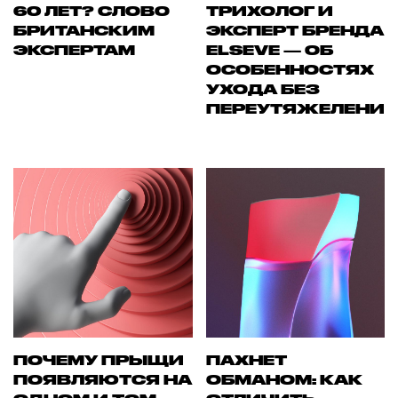
60 ЛЕТ? СЛОВО
ТРИХОЛОГ И
БРИТАНСКИМ
ЭКСПЕРТ БРЕНДА
ЭКСПЕРТАМ
ELSEVE — ОБ
ОСОБЕННОСТЯХ
УХОДА БЕЗ
ПЕРЕУТЯЖЕЛЕНИ
ПОЧЕМУ ПРЫЩИ
ПАХНЕТ
ПОЯВЛЯЮТСЯ НА
ОБМАНОМ: КАК