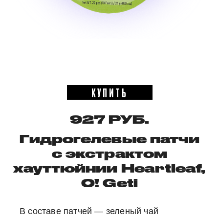
КУПИТЬ
927 РУБ.
Гидрогелевые патчи
с экстрактом
хауттюйнии Heartleaf,
O! Geti
В составе патчей — зеленый чай