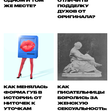
ОДНОМ И ТОМ
ОТЛИЧИТЬ
ЖЕ МЕСТЕ?
ПОДДЕЛКУ
ДУХОВ ОТ
ОРИГИНАЛА?
КАК МЕНЯЛАСЬ
КАК
ФОРМА ГУБ В
ПИСАТЕЛЬНИЦЫ
ИСТОРИИ: ОТ
БОРОЛИСЬ ЗА
НИТОЧЕК К
ЖЕНСКУЮ
УТОЧКАМ
СЕКСУАЛЬНОСТЬ: