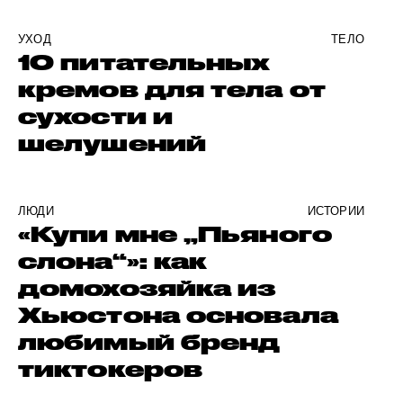
УХОД
ТЕЛО
10 питательных
кремов для тела от
сухости и
шелушений
ЛЮДИ
ИСТОРИИ
«Купи мне „Пьяного
слона“»: как
домохозяйка из
Хьюстона основала
любимый бренд
тиктокеров