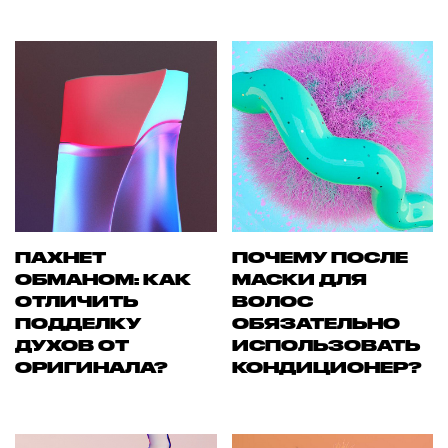
ПАХНЕТ
ПОЧЕМУ ПОСЛЕ
ОБМАНОМ: КАК
МАСКИ ДЛЯ
ОТЛИЧИТЬ
ВОЛОС
ПОДДЕЛКУ
ОБЯЗАТЕЛЬНО
ДУХОВ ОТ
ИСПОЛЬЗОВАТЬ
ОРИГИНАЛА?
КОНДИЦИОНЕР?