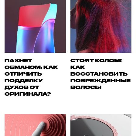
ПАХНЕТ
СТОЯТ КОЛОМ!
ОБМАНОМ: КАК
КАК
ОТЛИЧИТЬ
ВОССТАНОВИТЬ
ПОДДЕЛКУ
ПОВРЕЖДЕННЫЕ
ДУХОВ ОТ
ВОЛОСЫ
ОРИГИНАЛА?