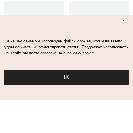
На нашем сайте мы используем файлы cookies, чтобы вам было
удобнее читать и комментировать статьи. Продолжая использовать
наш сайт, вы даете согласие на обработку cookie.
КАКОЙ ДОЛЖНА
3 ОБРАЗА НА
БЫТЬ БЬЮТИ-
ВЫПУСКНОЙ:
OK
РУТИНА ПОСЛЕ
ДЛЯ ТЕХ, КОМУ
60 ЛЕТ? СЛОВО
ВСЕ НРАВИТСЯ,
Бьюти в спорте
БРИТАНСКИМ
НО ХОТЕЛОСЬ БЫ
ЭКСПЕРТАМ
ЧЕГО-ТО
БОЛЬШЕГО