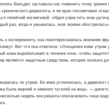
олеты Вальдес заставила нас поменять точку зрения 
 хронического дерматита, и ее врач посоветовал отка
ься лечебной косметикой. «Идея упростить мою рутин
дый раз, когда я умывалась, моя экзема обострялась»
ь к эксперименту, она поинтересовалась мнением фр
нжут. Вот что она ответила: «Очищение кожи утром 
ый кожа вырабатывает в течение ночи, чтобы защитит
ир является защитным средством, которое полезно для
мывалась по утрам. Ее кожа успокоилась, а дерматит 
ожа была жирной и немного тусклой на вид», — делитс
несколько недель она решила ополаскивать лицо вод
га.