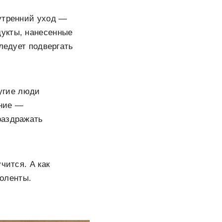
 утренний уход —
дукты, нанесенные
ледует подвергать
ругие люди
ание —
раздражать
чится. А как
моленты.