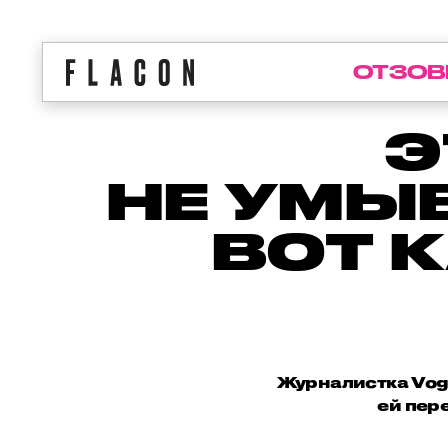
ОТЗОВ
Э
НЕ УМЫ
ВОТ 
Журналистка Vogu
ей пер