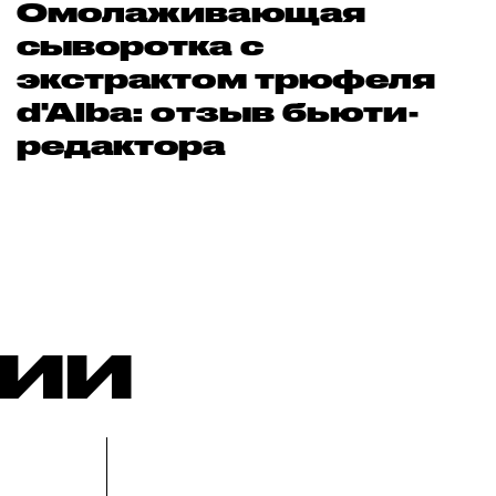
Омолаживающая
сыворотка с
экстрактом трюфеля
d'Alba: отзыв бьюти-
редактора
РИИ