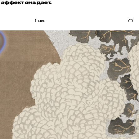
 эффект она дает.
1 мин