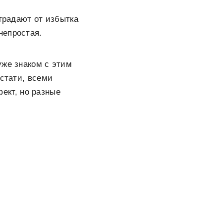
страдают от избытка
непростая.
уже знаком с этим
Кстати, всеми
кт, но разные