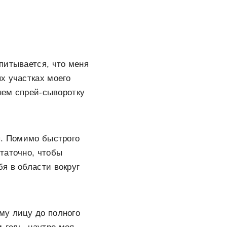
питывается, что меня
х участках моего
 нем спрей-сыворотку
я. Помимо быстрого
таточно, чтобы
я в области вокруг
му лицу до полного