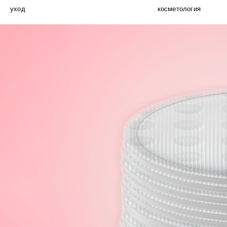
уход
косметология