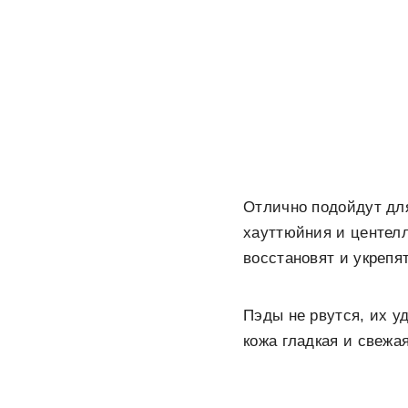
Отлично подойдут дл
хауттюйния и центелл
восстановят и укрепят
Пэды не рвутся, их у
кожа гладкая и свежа