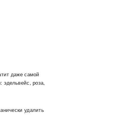
атит даже самой
: эдельвейс, роза,
ханически удалить