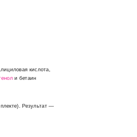
алициловая кислота,
тенол
и бетаин
мплекте). Результат —