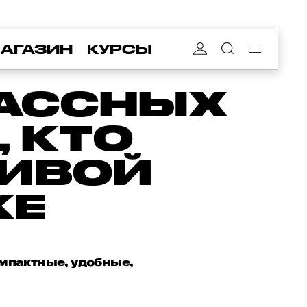
АГАЗИН
КУРСЫ
ЛАССНЫХ
, КТО
СИВОЙ
ЖЕ
омпактные, удобные,