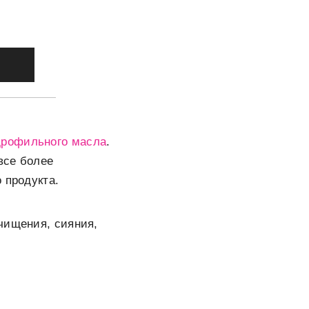
дрофильного масла
.
все более
 продукта.
чищения, сияния,