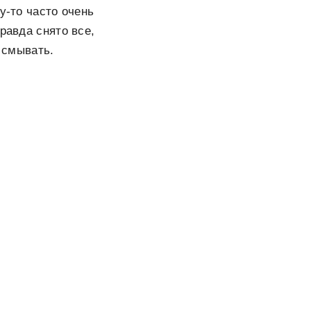
у-то часто очень
равда снято все,
о смывать.