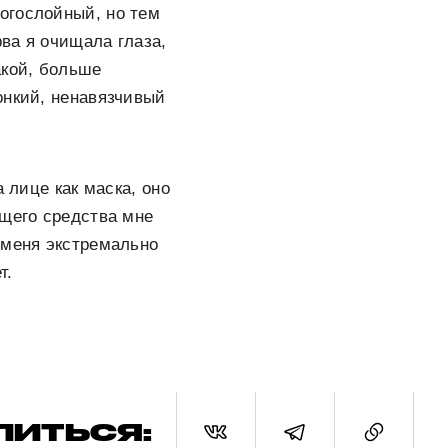
огослойный, но тем
рва я очищала глаза,
акой, больше
онкий, ненавязчивый
 лице как маска, оно
ющего средства мне
 меня экстремально
т.
ЛИТЬСЯ: