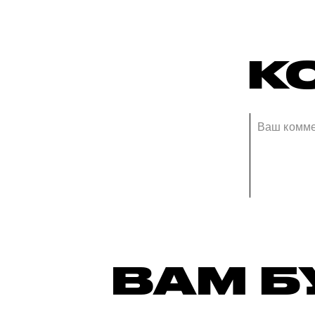
К
ВАМ Б