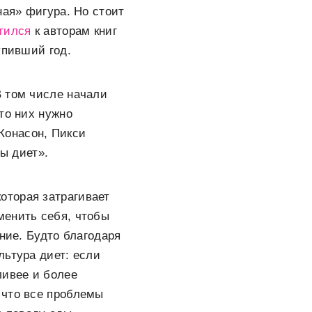
ная» фигура. Но стоит
тился
к авторам книг
упивший год.
В том числе начали
то них нужно
Конасон, Пикси
ры диет».
оторая затрагивает
менить себя, чтобы
ние. Будто благодаря
льтура диет: если
ливее и более
 что все проблемы