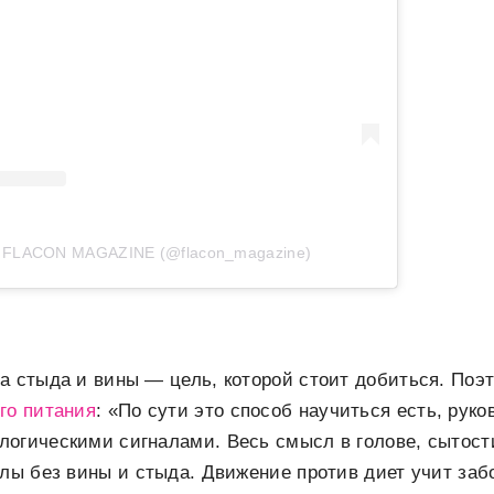
т FLACON MAGAZINE (@flacon_magazine)
а стыда и вины — цель, которой стоит добиться. Поэ
го питания
: «По сути это способ научиться есть, рук
огическими сигналами. Весь смысл в голове, сытост
алы без вины и стыда. Движение против диет учит заб