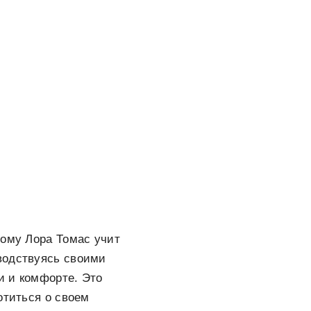
тому Лора Томас учит
оводствуясь своими
и и комфорте. Это
отиться о своем