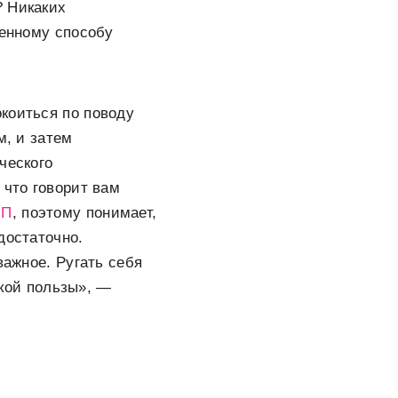
? Никаких
венному способу
коиться по поводу
м, и затем
ческого
 что говорит вам
ПП
, поэтому понимает,
достаточно.
важное. Ругать себя
акой пользы», —