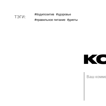
#бодипозитив
#здоровье
ТЭГИ:
#правильное питание
#диеты
К