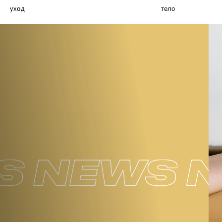
уход
тело