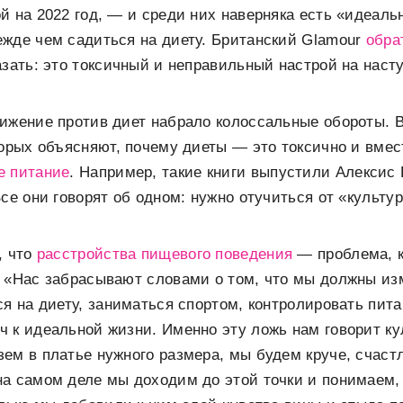
й на 2022 год, — и среди них наверняка есть «идеаль
жде чем садиться на диету. Британский Glamour
обра
азать: это токсичный и неправильный настрой на наст
ижение против диет набрало колоссальные обороты. 
торых объясняют, почему диеты — это токсично и вмес
е питание
. Например, такие книги выпустили Алексис 
Все они говорят об одном: нужно отучиться от «культу
, что
расстройства пищевого поведения
— проблема, к
 «Нас забрасывают словами о том, что мы должны из
ся на диету, заниматься спортом, контролировать пита
 к идеальной жизни. Именно эту ложь нам говорит ку
ем в платье нужного размера, мы будем круче, счаст
а самом деле мы доходим до этой точки и понимаем,