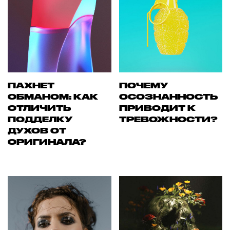
ПАХНЕТ
ПОЧЕМУ
ОБМАНОМ: КАК
ОСОЗНАННОСТЬ
ОТЛИЧИТЬ
ПРИВОДИТ К
ПОДДЕЛКУ
ТРЕВОЖНОСТИ?
ДУХОВ ОТ
ОРИГИНАЛА?