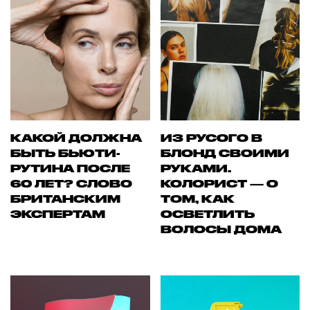
КАКОЙ ДОЛЖНА
ИЗ РУСОГО В
БЫТЬ БЬЮТИ-
БЛОНД СВОИМИ
РУТИНА ПОСЛЕ
РУКАМИ.
60 ЛЕТ? СЛОВО
КОЛОРИСТ — О
БРИТАНСКИМ
ТОМ, КАК
ЭКСПЕРТАМ
ОСВЕТЛИТЬ
ВОЛОСЫ ДОМА