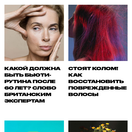
КАКОЙ ДОЛЖНА
СТОЯТ КОЛОМ!
БЫТЬ БЬЮТИ-
КАК
РУТИНА ПОСЛЕ
ВОССТАНОВИТЬ
60 ЛЕТ? СЛОВО
ПОВРЕЖДЕННЫЕ
БРИТАНСКИМ
ВОЛОСЫ
ЭКСПЕРТАМ