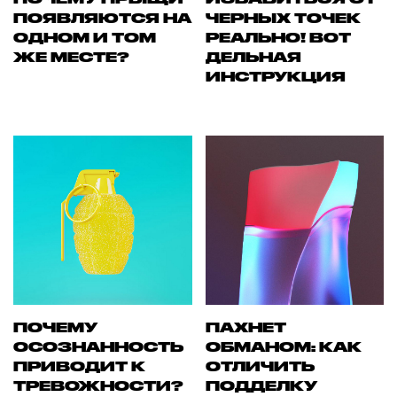
ПОЯВЛЯЮТСЯ НА
ЧЕРНЫХ ТОЧЕК
ОДНОМ И ТОМ
РЕАЛЬНО! ВОТ
ЖЕ МЕСТЕ?
ДЕЛЬНАЯ
ИНСТРУКЦИЯ
ПОЧЕМУ
ПАХНЕТ
ОСОЗНАННОСТЬ
ОБМАНОМ: КАК
ПРИВОДИТ К
ОТЛИЧИТЬ
ТРЕВОЖНОСТИ?
ПОДДЕЛКУ