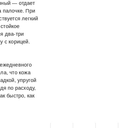
нный — отдает
а палочке. При
ствуется легкий
стойкое
я два-три
у с корицей.
 ежедневного
ла, что кожа
ладкой, упругой
дя по расходу,
ак быстро, как