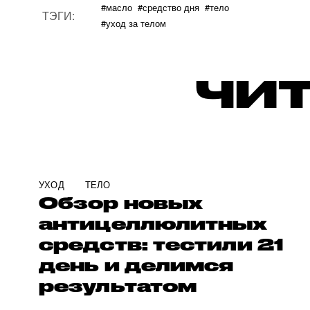
#масло
#средство дня
#тело
ТЭГИ:
#уход за телом
ЧИТ
УХОД
ТЕЛО
Обзор новых
антицеллюлитных
средств: тестили 21
день и делимся
результатом