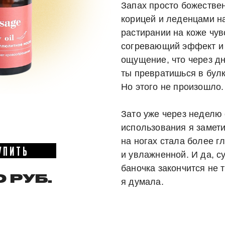
Запах просто божестве
корицей и леденцами н
растирании на коже чув
согревающий эффект и 
ощущение, что через дн
ты превратишься в булк
Но этого не произошло.
Зато уже через неделю
использования я замети
на ногах стала более г
УПИТЬ
и увлажненной. И да, су
баночка закончится не т
 РУБ.
я думала.