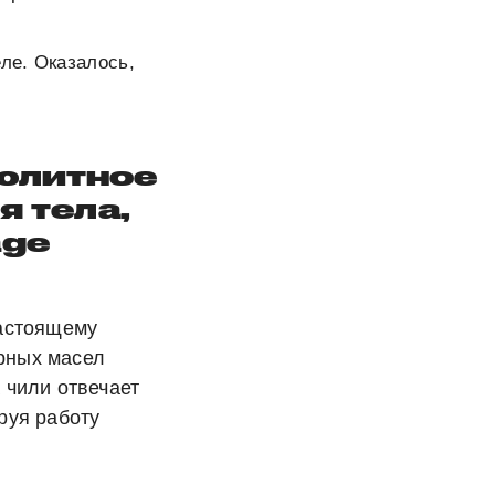
ле. Оказалось,
юлитное
я тела,
age
настоящему
рных масел
 чили отвечает
руя работу