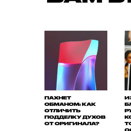
ПАХНЕТ
И
ОБМАНОМ: КАК
Б
ОТЛИЧИТЬ
Р
ПОДДЕЛКУ ДУХОВ
К
ОТ ОРИГИНАЛА?
Т
О