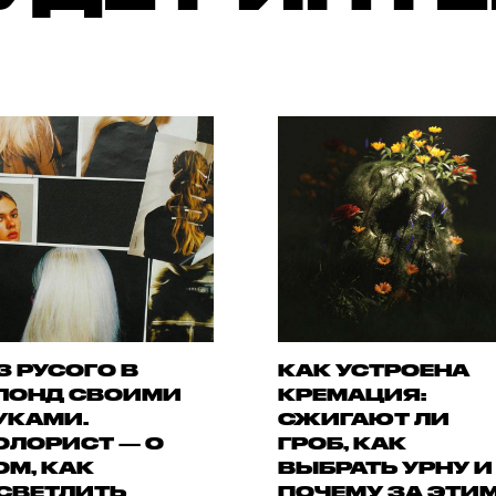
З РУСОГО В
КАК УСТРОЕНА
ЛОНД СВОИМИ
КРЕМАЦИЯ:
УКАМИ.
СЖИГАЮТ ЛИ
ОЛОРИСТ — О
ГРОБ, КАК
ОМ, КАК
ВЫБРАТЬ УРНУ И
СВЕТЛИТЬ
ПОЧЕМУ ЗА ЭТИ