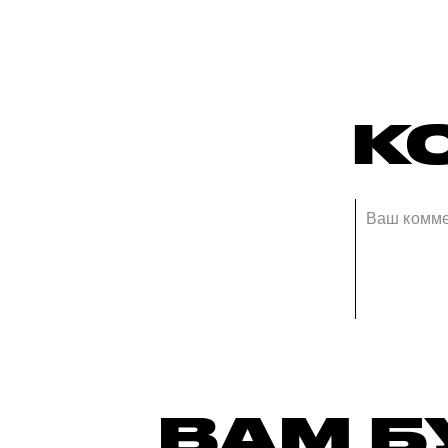
К
ВАМ Б