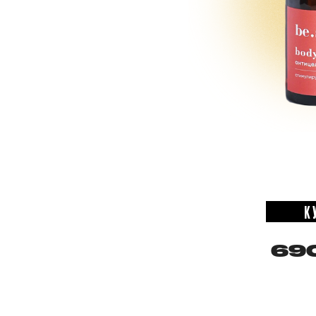
К
690